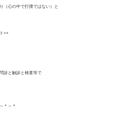
り（心の中で打撲ではない）と
ト++
問診と触診と検査等で
～＊～＊