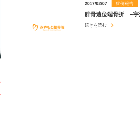
2017/02/07
症例報告
腓骨遠位端骨折 −宇
続きを読む