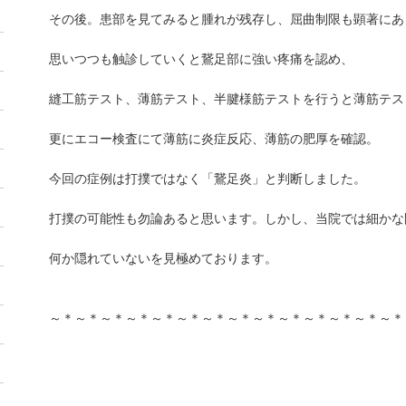
その後。患部を見てみると腫れが残存し、屈曲制限も顕著にあ
思いつつも触診していくと鵞足部に強い疼痛を認め、
縫工筋テスト、薄筋テスト、半腱様筋テストを行うと薄筋テス
更にエコー検査にて薄筋に炎症反応、薄筋の肥厚を確認。
今回の症例は打撲ではなく「鵞足炎」と判断しました。
打撲の可能性も勿論あると思います。しかし、当院では細かな
何か隠れていないを見極めております。
～＊～＊～＊～＊～＊～＊～＊～＊～＊～＊～＊～＊～＊～＊