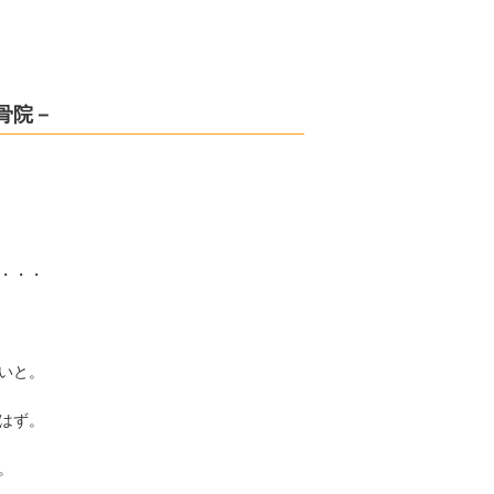
骨院－
・・・
いと。
はず。
。