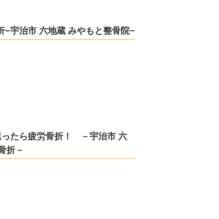
折−宇治市 六地蔵 みやもと整骨院−
ったら疲労骨折！ －宇治市 六
 骨折－