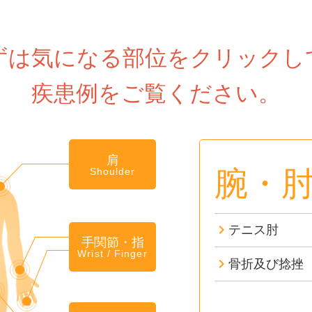
ずは気になる部位をクリックし
疾患例をご覧ください。
肩
腕・
Shoulder
テニス肘
手関節・指
Wrist / Finger
骨折及び捻挫