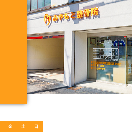
金
土
日