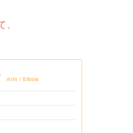
て、
肘
Arm / Elbow