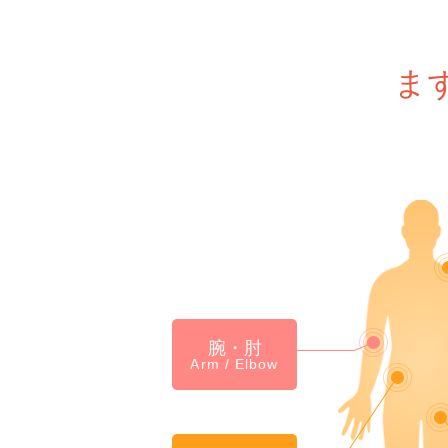
ま
腕・肘
Arm / Elbow